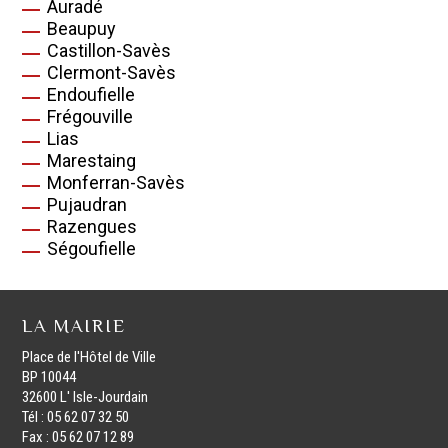
Auradé
Beaupuy
Castillon-Savès
Clermont-Savès
Endoufielle
Frégouville
Lias
Marestaing
Monferran-Savès
Pujaudran
Razengues
Ségoufielle
LA MAIRIE
Place de l'Hôtel de Ville
BP 10044
32600 L' Isle-Jourdain
Tél : 05 62 07 32 50
Fax : 05 62 07 12 89